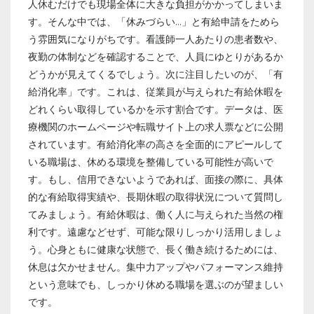
人休むだけでも現場全体に大きな負担がかかってしまいま
す。そんな中では、「休みづらい…」と有給申請をためら
う雰囲気になりがちです。看護師一人あたりの患者数や、
夜勤の体制などを確認することで、人員にゆとりがあるか
どうかが見えてくるでしょう。次に注目したいのが、「有
給消化率」です。これは、従業員が与えられた有給休暇を
どれくらい取得しているかを示す割合です。データは、医
療機関のホームページや転職サイト上の求人票などに公開
されています。有給消化率の高さを全面的にアピールして
いる職場は、休める環境を整備している可能性が高いで
す。もし、信用できないようであれば、面接の際に、具体
的な有給取得実績や、長期休暇の取得状況について質問し
てみましょう。有給休暇は、働く人に与えられた当然の権
利です。遠慮などせず、可能な限りしっかり活用しましょ
う。心身ともに健康な状態で、長く働き続けるためには、
休息は欠かせません。集中力アップやパフォーマンス維持
という意味でも、しっかり休める職場を選ぶのが望ましい
です。