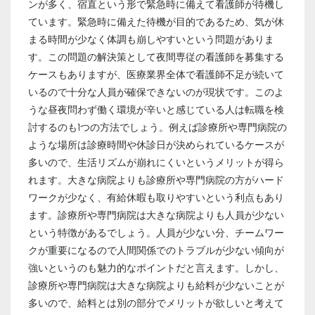
ンが多く、宿直という形で緊急時に備えて看護師が待機し
ています。緊急時に備えた待機が目的であるため、気が休
まる時間が少なく体調も崩しやすいという問題がありま
す。この問題の解決策として夜間専従の看護師を募集する
ケースもありますが、医療業界全体で看護師不足が続いて
いるので十分な人員が確保できないのが現状です。このよ
うな昼夜問わず働く環境が辛いと感じている人は転職を検
討するのも1つの方法でしょう。例えば診療所や専門病院の
ような場所は診療時間や休診日が決められているケースが
多いので、生活リズムが崩れにくいというメリットが得ら
れます。大きな病院よりも診療所や専門病院の方がハード
ワークが少なく、有給休暇も取りやすいという利点もあり
ます。診療所や専門病院は大きな病院よりも人員が少ない
という特徴があるでしょう。人員が少ない分、チームワー
クが重要になるので人間関係でのトラブルが少ない傾向が
強いというのも魅力的なポイントだと言えます。しかし、
診療所や専門病院は大きな病院よりも給料が少ないことが
多いので、給料とは別の部分でメリットが欲しいと考えて