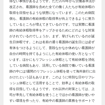
得ない事情があるようです。ただ2019年から労働基準法が
改正され、看護師を含めた全ての働く人たちが有給休暇の
取得を目指せるような状態になっています。このため病院
側も、看護師の有給休暇の取得率が向上できるように努力
しているところが増えてきているのです。では実際に看護
師の有給休暇取得率をアップさせるためにどのような対策
がされているのでしょうか。まず、挙げられているのが誕
生日休暇です。これは名前の通り看護師の誕生日には必ず
有休をつけるようにして、普段なかなか休めない看護師が
自分の時間を持てるようにした有給休暇の使い方となって
います。ほかにもリフレッシュ休暇として有給休暇を消化
している病院もあり、活用している病院で働いている看護
師の中には1週間のリフレッシュ休暇を使って海外旅行に出
かけたという話もあります。このように特別な日やリフレ
ッシュ休暇として活用することで、効率よく有給休暇の取
得を目指しているようです。それ以外の対策としては、上
司が率先して有給休暇を使うことでほかの看護師が使いや
すい環境を作ったり、有給中の看護師の業務をサポートで